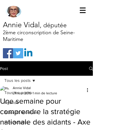
Annie Vidal
,
députée
2ème circonscription de Seine-
Maritime
Post
Tous les posts
Annie Vidal
Tous les posts
21 nov. 2019
1 min de lecture
Une semaine pour
Agenda
comprendre la stratégie
Actualité Nationale
nationale des aidants - Axe
Mon Actualité