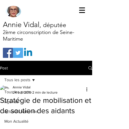
Annie Vidal
,
députée
2ème circonscription de Seine-
Maritime
Post
Tous les posts
Annie Vidal
Tous les posts
24 oct. 2019
2 min de lecture
Stratégie de mobilisation et
Agenda
de soutien des aidants
Actualité Nationale
Mon Actualité