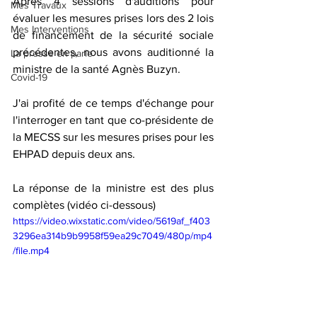
Après 4 sessions d'auditions pour 
Mes Travaux
évaluer les mesures prises lors des 2 lois 
Mes Interventions
de financement de la sécurité sociale 
précédentes, nous avons auditionné la 
La presse en parle
ministre de la santé Agnès Buzyn.
Covid-19
J'ai profité de ce temps d'échange pour 
l'interroger en tant que co-présidente de 
la MECSS sur les mesures prises pour les 
EHPAD depuis deux ans.
La réponse de la ministre est des plus 
complètes (vidéo ci-dessous)
https://video.wixstatic.com/video/5619af_f403
3296ea314b9b9958f59ea29c7049/480p/mp4
/file.mp4