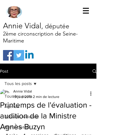
Annie Vidal
,
députée
2ème circonscription de Seine-
Maritime
Post
Tous les posts
Annie Vidal
Tous les posts
19 juin 2019
2 min de lecture
Printemps de l'évaluation -
Agenda
audition de la Ministre
Actualité Nationale
Agnès Buzyn
Mon Actualité