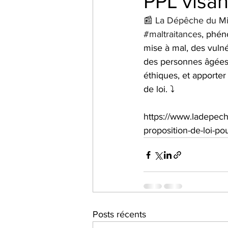
PPL visan
📰 
La Dépêche du Mi
#maltraitances
, phén
mise à mal, des vulnér
des personnes âgées 
éthiques, et apporter
de loi. ⤵️
https://www.ladepech
proposition-de-loi-p
Posts récents