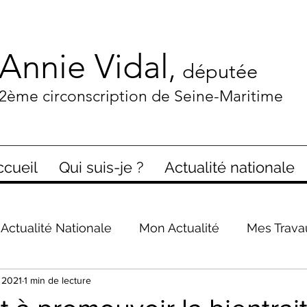
Annie Vidal
,
députée
2ème circonscription de Seine-Maritime
ccueil
Qui suis-je ?
Actualité nationale
Actualité Nationale
Mon Actualité
Mes Trava
 2021
1 min de lecture
presse en parle
Covid-19