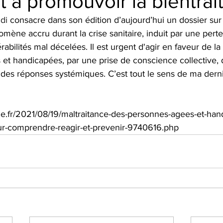
t à promouvoir la bientrai
di
 consacre dans son édition d’aujourd’hui un dossier sur 
omène accru durant la crise sanitaire, induit par une pert
abilités mal décelées. Il est urgent d'agir en faveur de la 
et handicapées, par une prise de conscience collective, d
 des réponses systémiques. C’est tout le sens de ma derni
e.fr/2021/08/19/maltraitance-des-personnes-agees-et-han
our-comprendre-reagir-et-prevenir-9740616.php