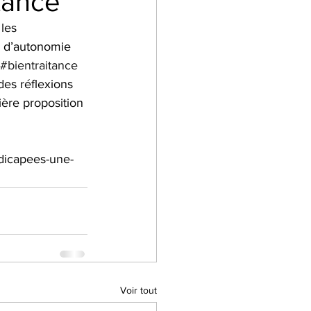
tance
les 
e d’autonomie 
#bientraitance
es réflexions 
ère proposition 
dicapees-une-
Voir tout