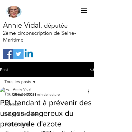
Annie Vidal
,
députée
2ème circonscription de Seine-
Maritime
Post
Tous les posts
Annie Vidal
Tous les posts
25 mars 2021
1 min de lecture
PPL tendant à prévenir des
Agenda
usages dangereux du
Actualité Nationale
protoxyde d'azote
Mon Actualité