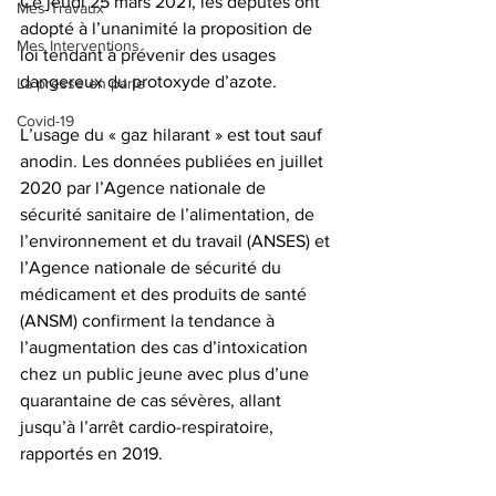
Ce jeudi 25 mars 2021, les députés ont 
Mes Travaux
adopté à l’unanimité la proposition de 
Mes Interventions
loi tendant à prévenir des usages 
dangereux du protoxyde d’azote.
La presse en parle
Covid-19
L’usage du « gaz hilarant » est tout sauf 
anodin. Les données publiées en juillet 
2020 par l’Agence nationale de 
sécurité sanitaire de l’alimentation, de 
l’environnement et du travail (ANSES) et 
l’Agence nationale de sécurité du 
médicament et des produits de santé 
(ANSM) confirment la tendance à 
l’augmentation des cas d’intoxication 
chez un public jeune avec plus d’une 
quarantaine de cas sévères, allant 
jusqu’à l’arrêt cardio-respiratoire, 
rapportés en 2019.