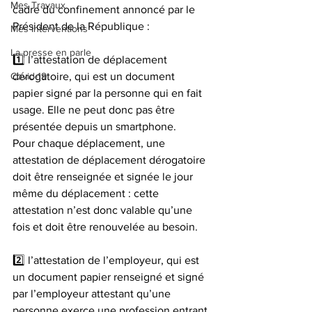
Mes Travaux
cadre du confinement annoncé par le 
Président de la République :
Mes Interventions
La presse en parle
1️⃣ l’attestation de déplacement 
Covid-19
dérogatoire, qui est un document 
papier signé par la personne qui en fait 
usage. Elle ne peut donc pas être 
présentée depuis un smartphone. 
Pour chaque déplacement, une 
attestation de déplacement dérogatoire 
doit être renseignée et signée le jour 
même du déplacement : cette 
attestation n’est donc valable qu’une 
fois et doit être renouvelée au besoin.
2️⃣ l’attestation de l’employeur, qui est 
un document papier renseigné et signé 
par l’employeur attestant qu’une 
personne exerce une profession entrant 