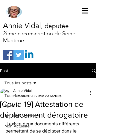
Annie Vidal
,
députée
2ème circonscription de Seine-
Maritime
Post
Tous les posts
Annie Vidal
Tous les posts
19 mars 2020
2 min de lecture
[Covid 19] Attestation de
Agenda
déplacement dérogatoire
Actualité Nationale
Il existe deux documents différents 
Mon Actualité
permettant de se déplacer dans le 