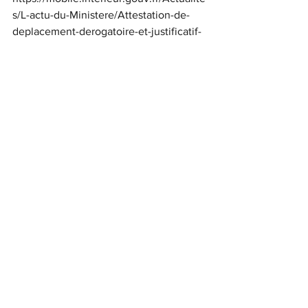
s/L-actu-du-Ministere/Attestation-de-
deplacement-derogatoire-et-justificatif-
de-deplacement-professionnel?
fbclid=IwAR26Vw8GIF0QywnTqnRwSZa
YYWfLPBrL1TanjD2XzwfvNSiVk8KjjdLZ5
to
Actualité Nationale
Voir tout
Posts récents