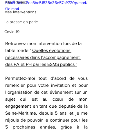
Mes Travaux
68a6b8bb42ec8bc51538d36e57af/720p/mp4/
file.mp4
Mes Interventions
La presse en parle
Covid-19
Retrouvez mon intervention lors de la 
table ronde " 
Quelles évolutions 
nécessaires dans l’accompagnement 
des PA et PH par les ESMS publics "
Permettez-moi tout d’abord de vous 
remercier pour votre invitation et pour 
l’organisation de cet évènement sur un 
sujet qui est au cœur de mon 
engagement en tant que députée de la 
Seine-Maritime, depuis 5 ans, et je me 
réjouis de pouvoir le continuer pour les 
5 prochaines années, grâce à la 