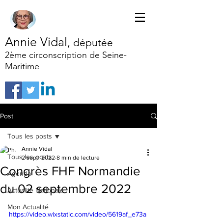
Annie Vidal
,
députée
2ème circonscription de Seine-
Maritime
Post
Tous les posts
Annie Vidal
Tous les posts
2 sept. 2022
8 min de lecture
Congrès FHF Normandie
Agenda
du 02 septembre 2022
Actualité Nationale
Mon Actualité
https://video.wixstatic.com/video/5619af_e73a