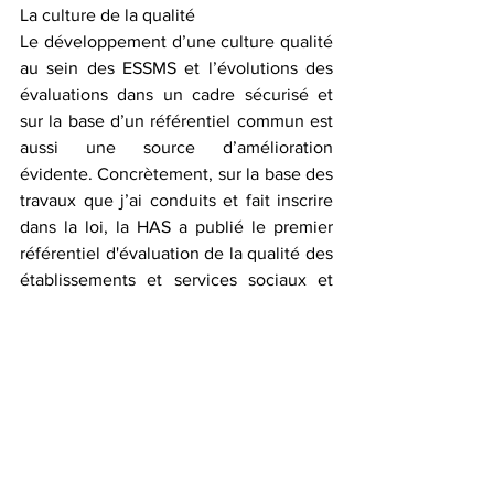
La culture de la qualité 
Le développement d’une culture qualité 
au sein des ESSMS et l’évolutions des 
évaluations dans un cadre sécurisé et 
sur la base d’un référentiel commun est 
aussi une source d’amélioration 
évidente. Concrètement, sur la base des 
travaux que j’ai conduits et fait inscrire 
dans la loi, la HAS a publié le premier 
référentiel d'évaluation de la qualité des 
établissements et services sociaux et 
médico sociaux, il a été publié en mars 
et est entré en application le 01 
septembre. 
Ce référentiel est fondé sur 
une approche des besoins de la 
personne accompagnée et la capacité 
de la structure à pouvoir y répondre. Il 
s'agira de mobiliser les équipes de 
proximité autour du projet 