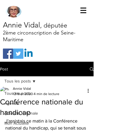
Annie Vidal
,
députée
2ème circonscription de Seine-
Maritime
Post
Tous les posts
Annie Vidal
Tous les posts
12 févr. 2020
4 min de lecture
Conférence nationale du
Agenda
handicap
Actualité Nationale
J'assistais ce matin à la Conférence 
Mon Actualité
national du handicap, qui se tenait sous 