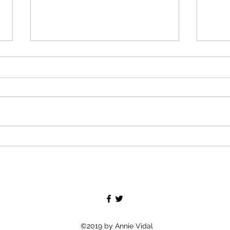
Permanences parlementaire
Inter
Prése
de l
bâtir
et de
avan
©2019 by Annie Vidal