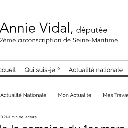
Annie Vidal
,
députée
2ème circonscription de Seine-Maritime
ccueil
Qui suis-je ?
Actualité nationale
Actualité Nationale
Mon Actualité
Mes Trava
2021
0 min de lecture
presse en parle
Covid-19