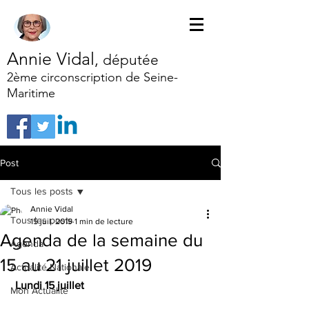
Annie Vidal
,
députée
2ème circonscription de Seine-
Maritime
Post
Tous les posts
Annie Vidal
Tous les posts
15 juil. 2019
1 min de lecture
Agenda de la semaine du
Agenda
15 au 21 juillet 2019
Actualité Nationale
Lundi 15 juillet
Mon Actualité