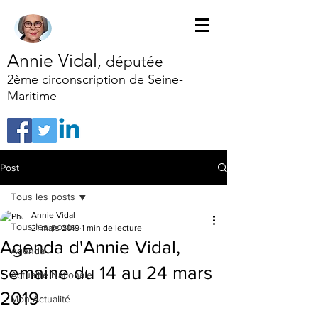
Annie Vidal
,
députée
2ème circonscription de Seine-
Maritime
Post
Tous les posts
Annie Vidal
Tous les posts
21 mars 2019
1 min de lecture
Agenda d'Annie Vidal,
Agenda
semaine du 14 au 24 mars
Actualité Nationale
2019
Mon Actualité